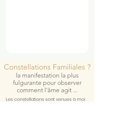
Constellations Familiales ?
la manifestation la plus
fulgurante pour observer
comment l'âme agit ...
Les constellations sont venues à moi
en Mars 2017 dans le désert du
Sahara
J'étais un cartésien indécrotable et
j'avais du mal à valider ce que mon
intuition essayait de me dire depuis