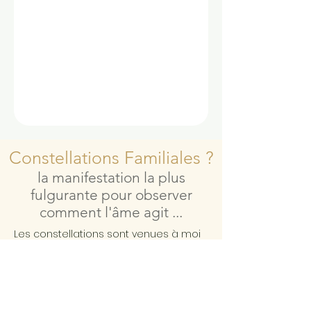
Constellations Familiales ?
la manifestation la plus
fulgurante pour observer
comment l'âme agit ...
Les constellations sont venues à moi
en Mars 2017 dans le désert du
Sahara
J'étais un cartésien indécrotable et
j'avais du mal à valider ce que mon
intuition essayait de me dire depuis