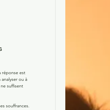
s 
a réponse est 
 analyser ou à 
ne suffisent 
 les souffrances.