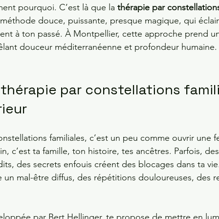
nt pourquoi. C’est là que la 
thérapie par constellations
méthode douce, puissante, presque magique, qui éclaire
achent à ton passé. À Montpellier, cette approche prend 
 mêlant douceur méditerranéenne et profondeur humaine.
 thérapie par constellations famili
ieur
onstellations familiales, c’est un peu comme ouvrir une f
in, c’est ta famille, ton histoire, tes ancêtres. Parfois, de
its, des secrets enfouis créent des blocages dans ta vie
 un mal-être diffus, des répétitions douloureuses, des re
oppée par Bert Hellinger, te propose de mettre en lumi