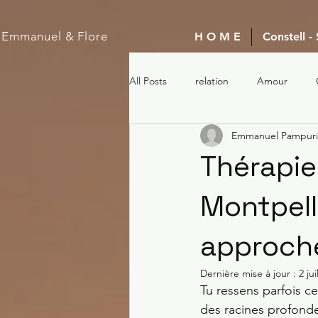
Emmanuel
& Flore
H O M E
Constell -
All Posts
relation
Amour
Emmanuel Pampuri
Thérapie 
Montpell
approche
Dernière mise à jour :
2 jui
Tu ressens parfois c
des racines profondes