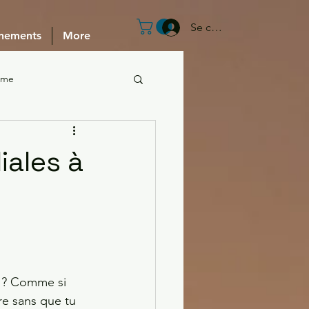
Se connecter
nements
More
sme
iales à
r ? Comme si 
re sans que tu 