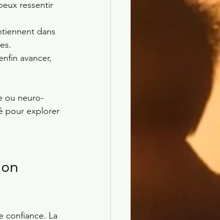
peux ressentir 
intiennent dans 
es.
enfin avancer, 
le ou neuro-
sé pour explorer 
ion 
 confiance. La 