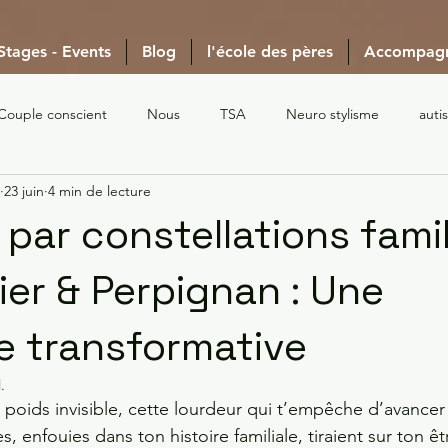
 Stages - Events
Blog
l'école des pères
Accompag
Couple conscient
Nous
TSA
Neuro stylisme
auti
23 juin
4 min de lecture
par constellations famil
ier & Perpignan : Une
 transformative
l.
e poids invisible, cette lourdeur qui t’empêche d’avance
, enfouies dans ton histoire familiale, tiraient sur ton êt