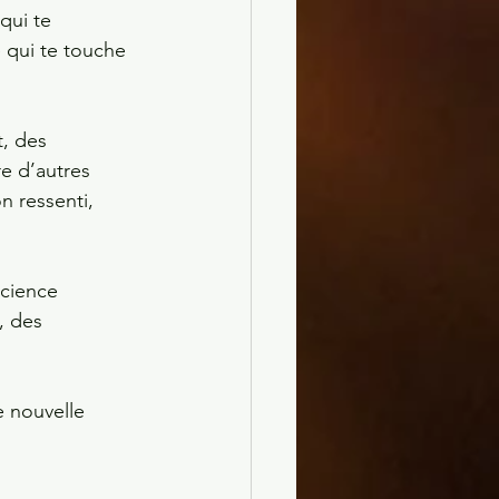
qui te 
 qui te touche 
t, des 
e d’autres 
n ressenti, 
science 
, des 
 nouvelle 