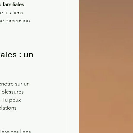
 familiales
 les liens 
une dimension 
ales : un 
enêtre sur un 
s blessures 
. Tu peux 
lations 
ère ces liens 