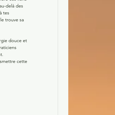
 au-delà des 
à tes 
e trouve sa 
ergie douce et 
aticiens 
t. 
nsmettre cette 