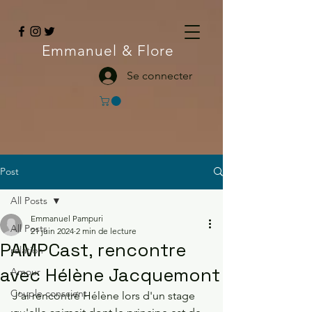
Emmanuel
& Flore
Se connecter
Post
All Posts
Emmanuel Pampuri
All Posts
21 juin 2024
2 min de lecture
PAMPCast, rencontre
relation
avec Hélène Jacquemont
Amour
Couple conscient
J'ai rencontré Hélène lors d'un stage 