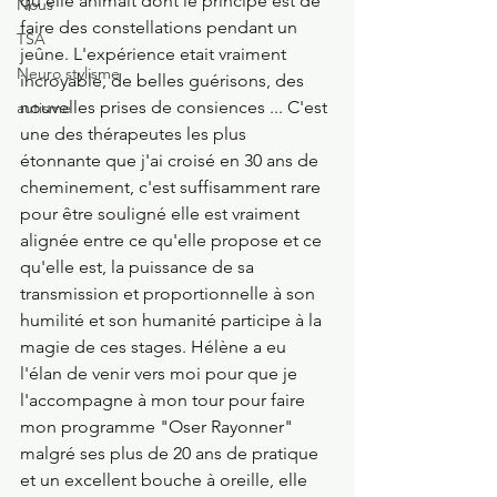
qu'elle animait dont le principe est de 
Nous
faire des constellations pendant un 
TSA
jeûne. L'expérience etait vraiment 
Neuro stylisme
incroyable, de belles guérisons, des 
nouvelles prises de consiences ... C'est 
autisme
une des thérapeutes les plus 
étonnante que j'ai croisé en 30 ans de 
cheminement, c'est suffisamment rare 
pour être souligné elle est vraiment 
alignée entre ce qu'elle propose et ce 
qu'elle est, la puissance de sa 
transmission et proportionnelle à son 
humilité et son humanité participe à la 
magie de ces stages. Hélène a eu 
l'élan de venir vers moi pour que je 
l'accompagne à mon tour pour faire 
mon programme "Oser Rayonner" 
malgré ses plus de 20 ans de pratique 
et un excellent bouche à oreille, elle 