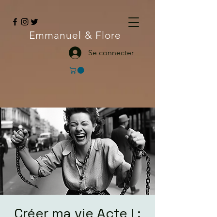
Emmanuel
& Flore
Se connecter
Créer ma vie Acte I :