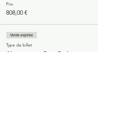
Prix
808,00 €
Vente expirée
Type de billet
Abonnement Pass Cycle
Prix
144,00 €
Partager cet événement