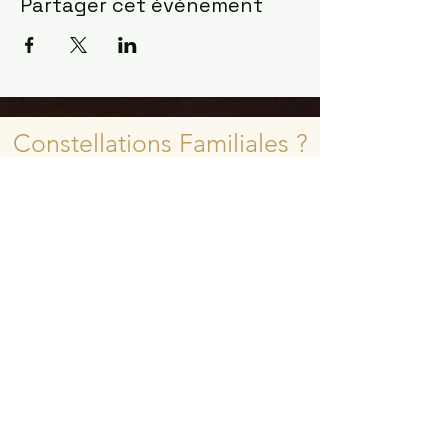
Partager cet événement
Constellations Familiales ?
la manifestation la plus
fulgurante pour observer
comment l'âme agit ...
Les constellations sont venues à moi
en Mars 2017 dans le désert du
Sahara
J'étais un cartésien indécrotable et
j'avais du mal à valider ce que mon
intuition essayait de me dire depuis
des années. J'avais besoin de "voir
pour croire"
Depuis ce jour ma vision du monde et
de la vie a changé. Je garde les pieds
sur terre et j'accueille ma Connexion