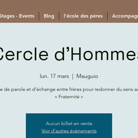
 Stages - Events
Blog
l'école des pères
Accompag
Cercle d’Homme
lun. 17 mars
  |  
Mauguio
e de parole et d’échange entre frères pour redonner du sens 
« Fraternité »
Aucun billet en vente
Voir d'autres événements