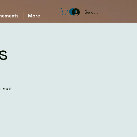
Se connecter
nements
More
s
au mot