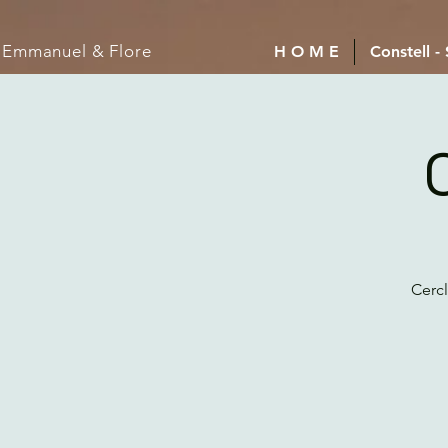
Emmanuel
& Flore
H O M E
Constell -
Cercl