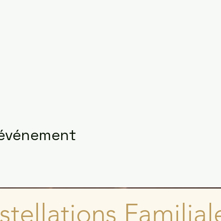
 événement
tellations Familial