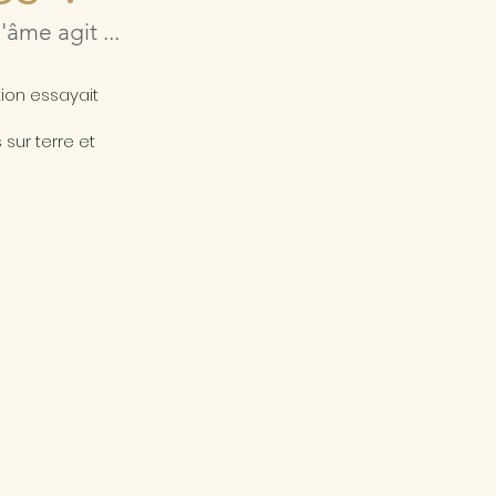
âme agit ...
a
tion essayait
sur terre et