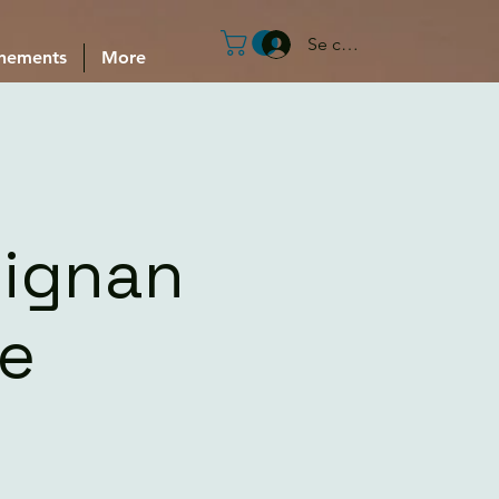
Se connecter
nements
More
pignan
re