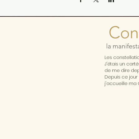
Cons
la manifest
Les constellat
J'étais un cart
de me dire depu
Depuis ce jour 
j'accueille ma 