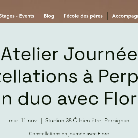
 Stages - Events
Blog
l'école des pères
Accompag
Atelier Journée
ellations à Per
n duo avec Flo
mar. 11 nov.
  |  
Studion 38 Ô bien être, Perpignan
Constellations en journée avec Flore