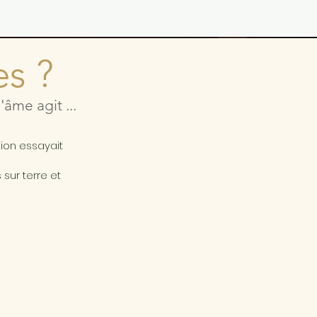
es ?
âme agit ...
a
tion essayait
sur terre et