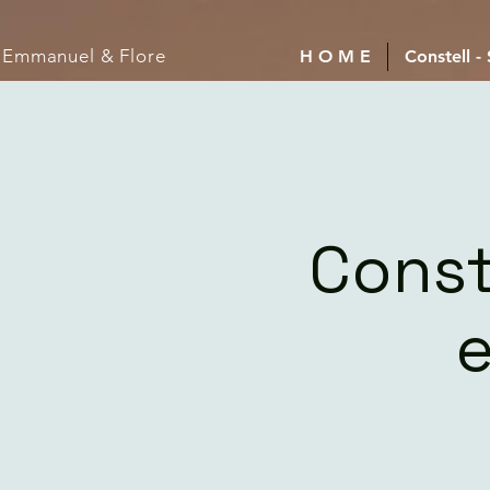
Emmanuel
& Flore
H O M E
Constell -
Const
e