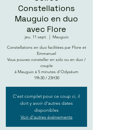
Constellations
Mauguio en duo
avec Flore
jeu. 11 sept.
  |  
Mauguio
Constellations en duo facilitées par Flore et
Emmanuel
Vous pouvez consteller en solo ou en duo /
couple
à Mauguio à 5 minutes d'Odyséum
19h30 / 23H30
C'est complet pour ce coup ci, il
doit y avoir d'autres dates
disponibles
Voir d'autres événements