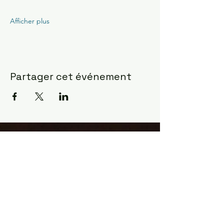
Afficher plus
Partager cet événement
Constellations Familiales ?
la manifestation la plus
fulgurante pour observer
comment l'âme agit ...
Les constellations sont venues à moi
en Mars 2017 dans le désert du
Sahara