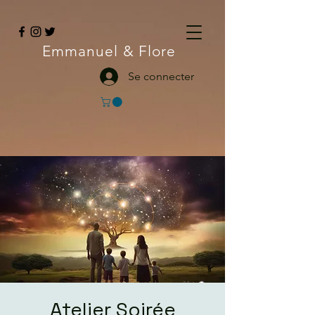
Emmanuel
& Flore
Se connecter
Atelier Soirée