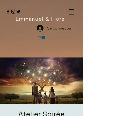
Emmanuel
& Flore
Se connecter
Atelier Soirée