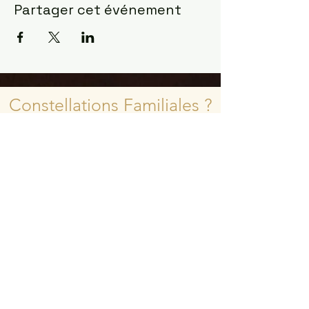
Partager cet événement
Constellations Familiales ?
la manifestation la plus
fulgurante pour observer
comment l'âme agit ...
Les constellations sont venues à moi
en Mars 2017 dans le désert du
Sahara
J'étais un cartésien indécrotable et
j'avais du mal à valider ce que mon
intuition essayait de me dire depuis
des années. J'avais besoin de "voir
pour croire"
Depuis ce jour ma vision du monde et
de la vie a changé. Je garde les pieds