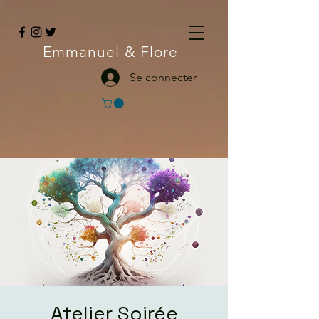
Emmanuel
& Flore
Se connecter
Atelier Soirée