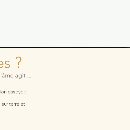
es ?
âme agit ...
a
tion essayait
sur terre et