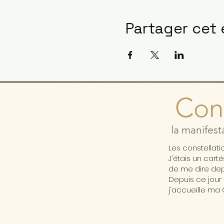
Partager cet
Cons
la manifest
Les constellat
J'étais un cart
de me dire depu
Depuis ce jour 
j'accueille ma 