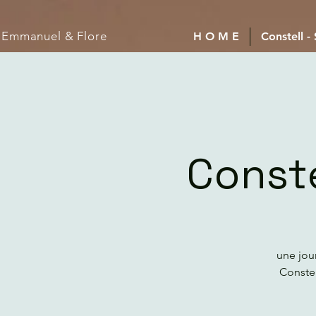
Emmanuel
& Flore
H O M E
Constell -
Conste
une jou
Conste