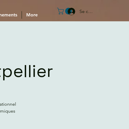
Se connecter
nements
More
pellier
ationnel
smiques