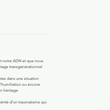
nt notre ADN et que nous 
itage transgénérationnel 
ntez dans une situation 
d'humiliation ou encore 
un héritage 
hérité d'un traumatisme qui 