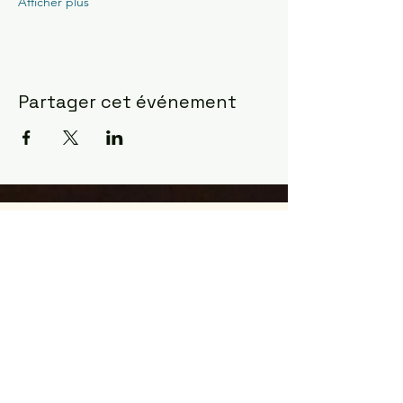
Afficher plus
Partager cet événement
Constellations Familiales ?
la manifestation la plus
fulgurante pour observer
comment l'âme agit ...
Les constellations sont venues à moi
en Mars 2017 dans le désert du
Sahara
J'étais un cartésien indécrotable et
j'avais du mal à valider ce que mon