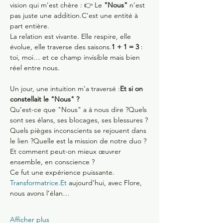
vision qui m’est chère : 👉 Le 
"Nous"
 n’est 
pas juste une addition.C’est une entité à 
part entière. 
La relation est vivante. Elle respire, elle 
évolue, elle traverse des saisons.
1 + 1 = 3
 : 
toi, moi… et ce champ invisible mais bien 
réel entre nous.
Un jour, une intuition m’a traversé :
Et si on 
constellait le "Nous" ?
Qu’est-ce que "Nous" a à nous dire ?Quels 
sont ses élans, ses blocages, ses blessures ?
Quels pièges inconscients se rejouent dans 
le lien ?Quelle est la mission de notre duo ?
Et comment peut-on mieux œuvrer 
ensemble, en conscience ?
Ce fut une expérience puissante. 
Transformatrice.Et
 aujourd’hui, avec Flore, 
nous avons l’élan…
Afficher plus