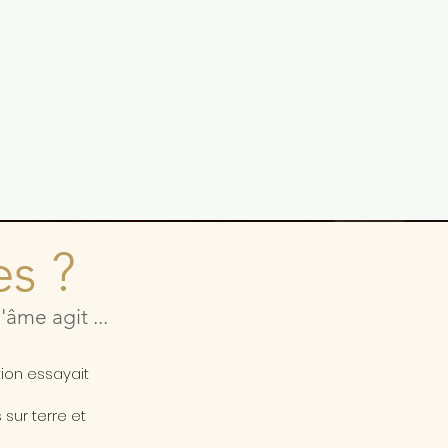
es ?
âme agit ...
a
tion essayait
sur terre et