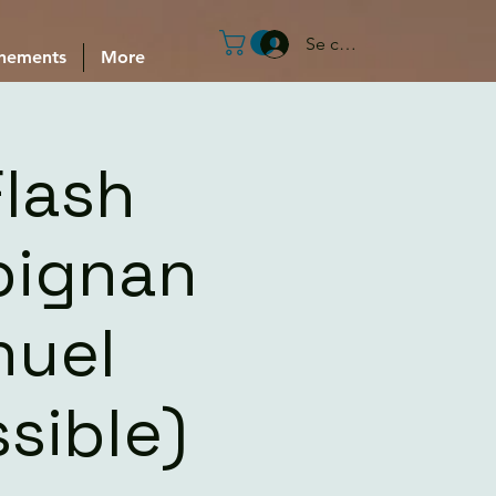
Se connecter
nements
More
Flash
pignan
nuel
sible)