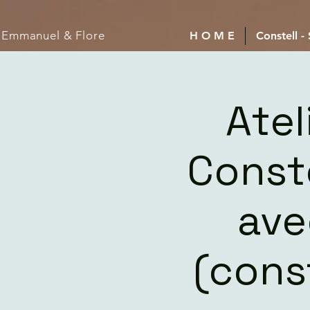
Emmanuel
& Flore
H O M E
Constell -
Atel
Const
ave
(cons