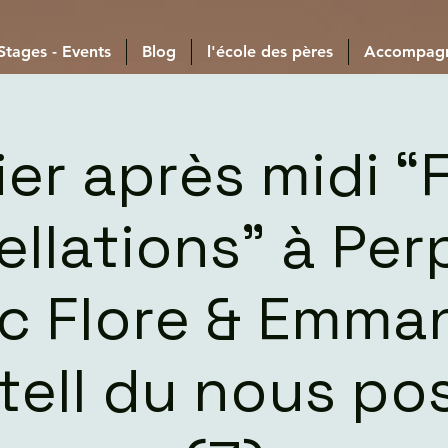
 Stages - Events
Blog
l'école des pères
Accompag
ier après midi “
ellations” à Per
c Flore & Emma
tell du nous pos