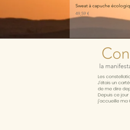
Sweat à capuche écologiqu
Prix
49,59 €
Cons
la manifest
Les constellat
J'étais un cart
de me dire depu
Depuis ce jour 
j'accueille ma 