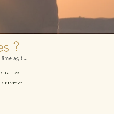
es ?
âme agit ...
a
tion essayait
sur terre et