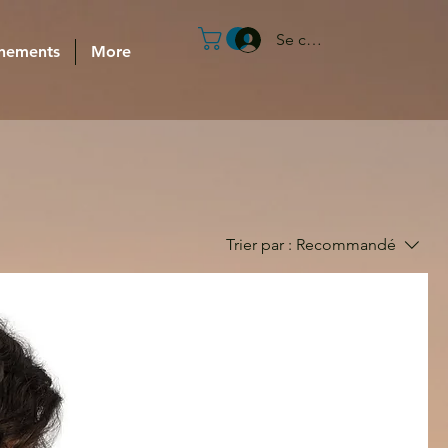
Se connecter
nements
More
Trier par :
Recommandé