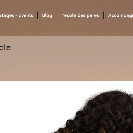
 Stages - Events
Blog
l'école des pères
Accompag
cle