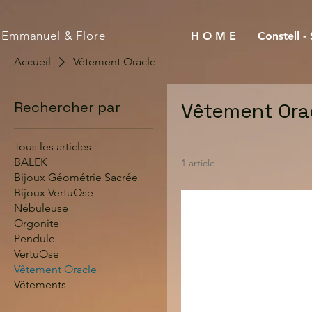
Emmanuel
& Flore
H O M E
Constell -
Accueil
Vêtement Oracle
Rechercher par
Vêtement Ora
Tous les articles
BALEK
1 article
Bijoux Géométrie Sacrée
Bijoux VertuOse
Nébuleuse
Orgonite
Pendule
VertuOse
Vêtement Oracle
Vêtements